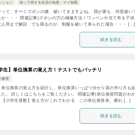
ッション
知って得する生活の知恵・マメ知識
子って、す〜ぐズボンの膝、破いてきますよね。 我が家も、何度破い
たか・・・ 関連記事)ズボンの穴の補修方法！ワッペンや当て布を子供
大人用まで解説 でも困るのが、制服を破いて来られた場合・・・ […
続きを読む
学生】単位換算の覚え方！テストでもバッチリ
の教育
、単位換算の覚え方を紹介し、単位換算いっぱつ分かり器の作り方も
した。 詳しくはこちらをご覧ください。 関連記事)単位換算問題がわ
！【小学生算数】覚え方がこれでわかる この単位換算表、優れ […]
続きを読む