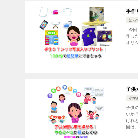
手作
知っ
今回
作っ
オリ
子供
小学
子供
いか
けれ
回は、