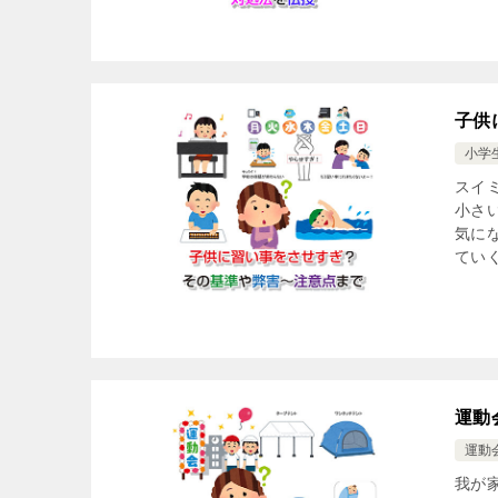
子供
小学
スイ
小さ
気に
ていく
運動
運動
我が