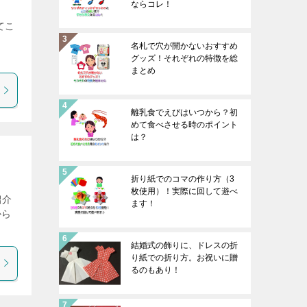
ならコレ！
てこ
名札で穴が開かないおすすめ
]
グッズ！それぞれの特徴を総
まとめ
離乳食でえびはいつから？初
めて食べさせる時のポイント
は？
折り紙でのコマの作り方（3
枚使用）！実際に回して遊べ
紹介
ます！
から
結婚式の飾りに、ドレスの折
り紙での折り方。お祝いに贈
るのもあり！