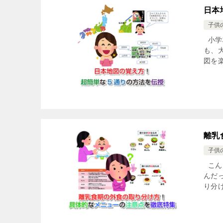
日本
子供
小学
も、
図を楽
離乳
子供
こん
んだ
り分