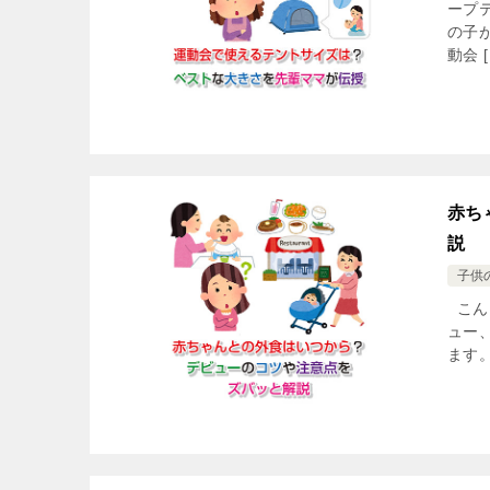
ープ
の子
動会 [
赤ち
説
子供
こん
ュー
ます。