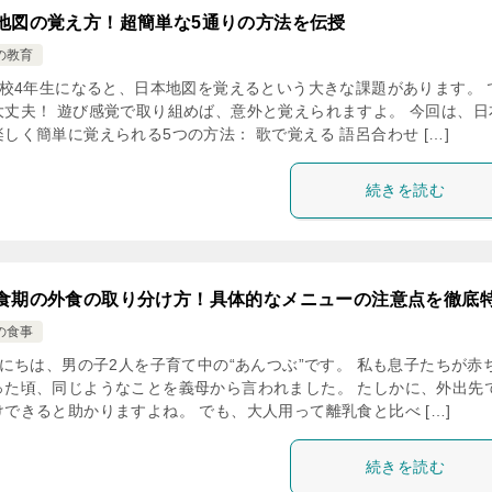
地図の覚え方！超簡単な5通りの方法を伝授
の教育
校4年生になると、日本地図を覚えるという大きな課題があります。 
大丈夫！ 遊び感覚で取り組めば、意外と覚えられますよ。 今回は、日
しく簡単に覚えられる5つの方法： 歌で覚える 語呂合わせ […]
続きを読む
食期の外食の取り分け方！具体的なメニューの注意点を徹底
の食事
にちは、男の子2人を子育て中の“あんつぶ”です。 私も息子たちが赤
った頃、同じようなことを義母から言われました。 たしかに、外出先
けできると助かりますよね。 でも、大人用って離乳食と比べ […]
続きを読む