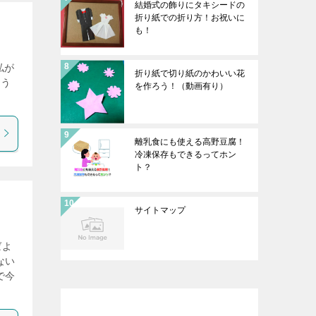
結婚式の飾りにタキシードの
折り紙での折り方！お祝いに
も！
私が
折り紙で切り紙のかわいい花
ゃう
を作ろう！（動画有り）
離乳食にも使える高野豆腐！
冷凍保存もできるってホン
ト？
サイトマップ
ばよ
ない
で今