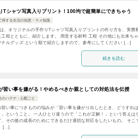
りTシャツ写真入りプリント！100均で超簡単にできちゃう
て得する生活の知恵・マメ知識
は、オリジナルの手作りTシャツ写真入りプリントの作り方を、実際
た工程とともに、紹介します。 用意する材料 工程 その他にも出来ち
ジナルグッズ という順で紹介しますので、参考にしてください […]
続きを読む
が習い事を嫌がる！やめるべきか親としての対処法を伝授
生のハテナ・心配ごと
の習い事につきものの悩みが「習い事を嫌がり出したとき、どうすれ
？」ということ。 一人ひとり違うので「これが正解！」という答えは
ど、その後の成長のためにできるだけ適切な対応をしたいもの。 そこ
 […]