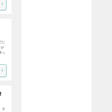
でに
事が
事っ
授
、タ