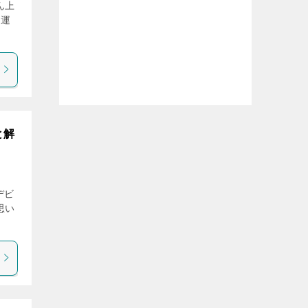
ん上
は運
と解
デビ
思い