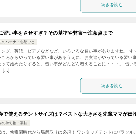
続きを読む
に習い事をさせすぎ？その基準や弊害〜注意点まで
生のハテナ・心配ごと
ミング、英語、ピアノなどなど、いろいろな習い事がありますね。 す
いころからやっている習い事があるうえに、お友達がやっている習い
なって始めたりすると、習い事がどんどん増えることに・・・。 習い
 […]
続きを読む
会で使えるテントサイズは？ベストな大きさを先輩ママが伝
会の持ち物・裏技
家は、幼稚園時代から場所取りは必須！ ワンタッチテントにパラソル