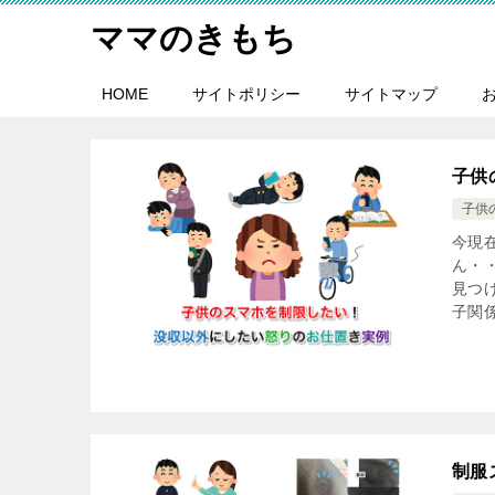
ママのきもち
HOME
サイトポリシー
サイトマップ
子供
子供
今現
ん・
見つ
子関係
制服