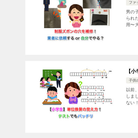
ファ
男の
られ
用〜
【小
子供
以前
しま
ない