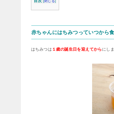
目次
[
閉じる
]
赤ちゃんにはちみつっていつから
はちみつは
１歳の誕生日を迎えてから
にし