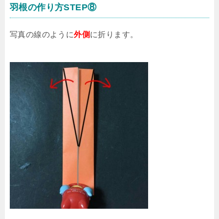
羽根の作り方STEP⑧
写真の線のように
外側
に折ります。