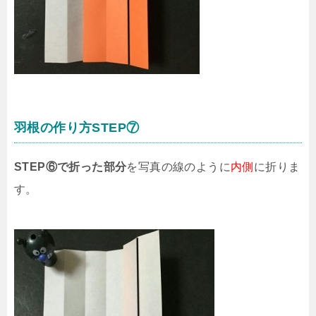
羽根の作り方STEP⑦
STEP⑥で折った部分
を写真の線のように
内側
に折りま
す。