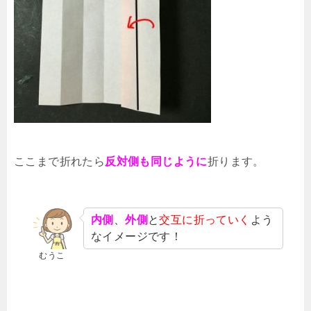
ここまで折れたら
反対側も同じように
折ります。
内側
、
外側
と
交互に折っていく
よう
なイメージです！
むうこ