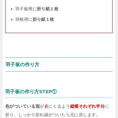
羽子板用に
折り紙１枚
羽根用に
折り紙１枚
羽子板の作り方
羽子板の作り方STEP①
色がついている面
が
表
にくるよう
縦横それぞれ半分
に
折り、しっかり折れ線がついたら元に戻します。