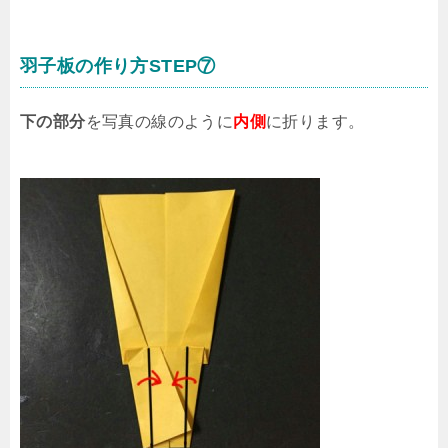
羽子板の作り方STEP⑦
下の部分
を写真の線のように
内側
に折ります。