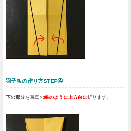
羽子板の作り方STEP④
下の部分
を写真の
線のように上方向に
折ります。