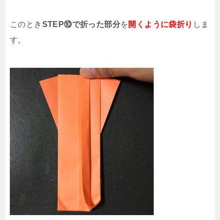
このとき
STEP⑩で折った部分
を
開くように袋折り
しま
す。