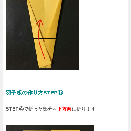
羽子板の作り方STEP⑤
STEP④で折った部分
を
下方向
に折ります。