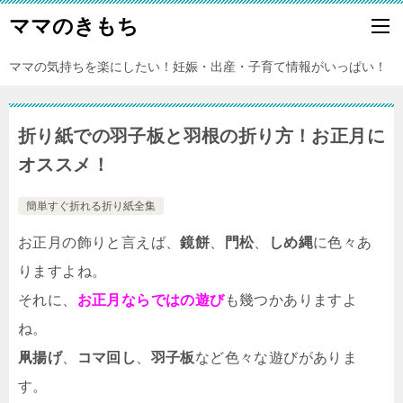
ママのきもち
ママの気持ちを楽にしたい！妊娠・出産・子育て情報がいっぱい！
折り紙での羽子板と羽根の折り方！お正月に
オススメ！
簡単すぐ折れる折り紙全集
お正月の飾りと言えば、
鏡餅
、
門松
、
しめ縄
に色々あ
りますよね。
それに、
お正月ならではの遊び
も幾つかありますよ
ね。
凧揚げ
、
コマ回し
、
羽子板
など色々な遊びがありま
す。