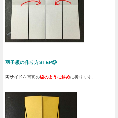
羽子板の作り方STEP③
両サイド
を写真の
線のように斜め
に折ります。