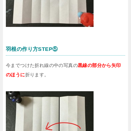
羽根の作り方STEP⑤
今までつけた折れ線の中の写真の
黒線の部分から矢印
のほうに
折ります。