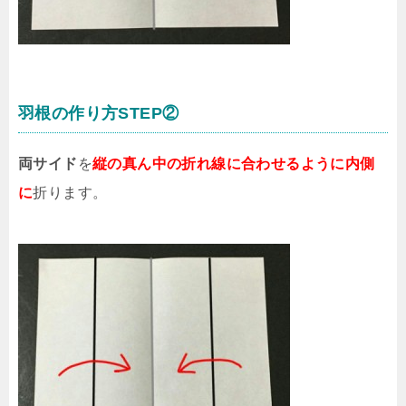
羽根の作り方STEP②
両サイド
を
縦の真ん中の折れ線に合わせるように内側
に
折ります。