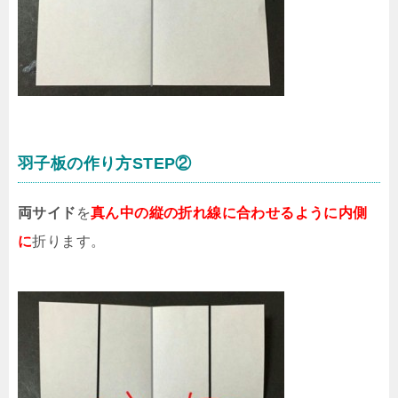
羽子板の作り方STEP②
両サイド
を
真ん中の縦の折れ線に合わせるように内側
に
折ります。