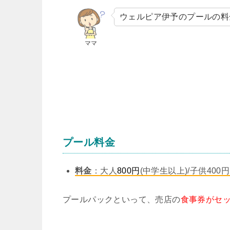
ウェルピア伊予のプールの料
ママ
プール料金
料金
：大人
800円
(中学生以上)/子供40
プールパックといって、売店の
食事券がセ