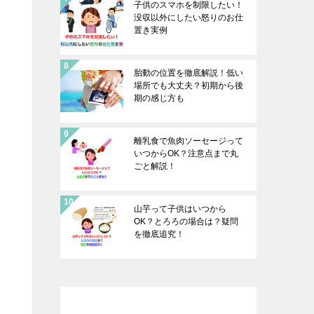
子供のスマホを制限したい！
没収以外にしたい怒りのお仕
置き実例
胎動の位置を徹底解説！低い
場所でも大丈夫？初期から後
期の感じ方も
離乳食で魚肉ソーセージって
いつからOK？注意点まで丸
ごと解説！
山芋って子供はいつから
OK？とろろの場合は？疑問
を徹底追究！