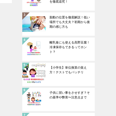
を徹底追究！
胎動の位置を徹底解説！低い
場所でも大丈夫？初期から後
期の感じ方も
離乳食にも使える高野豆腐！
冷凍保存もできるってホン
ト？
【小学生】単位換算の覚え
方！テストでもバッチリ
子供に習い事をさせすぎ？そ
の基準や弊害〜注意点まで